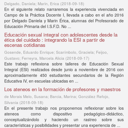
Delgado, Daniela; Marin, Erica
(
2018-09-18
)
En el siguiente relato narraremos la experiencia vivenciada en
Campo de la Práctica Docente I, llevada a cabo en el año 2016
por Delgado Daniela y Marin Érica, alumnas del Profesorado de
Educación Primaria del I.S.F.D. No ...
Educación sexual integral con adolescentes desde la
ética del cuidado : integrando la ESI a partir de
escenas cotidianas
Gosende, Eduardo Enrique; Scarímbolo, Graciela; Feijoo,
Gustavo; Ferreyra, Marcela Alicia
(
2018-09-17
)
Este trabajo reflexiona sobre talleres de Educación Sexual
Integral (ESI) realizados desde junio a noviembre de 2016 con
aproximadamente 450 estudiantes secundarios de la Región
Educativa IV, en escuelas ubicadas en ...
Los ateneos en la formación de profesores y maestros
de Morais Melo, Susana; Barcia, Marina; González Refojo,
Silvania
(
2018-09-18
)
En el presente trabajo nos proponemos reflexionar sobre los
ateneos como dispositivo pedagógico-didáctico,
conceptualizándolo y haciendo un rastreo sobre sus
características y posibilidades y presentar una experiencia de ...