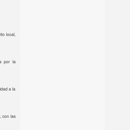
to local,
a por la
idad a la
, con las