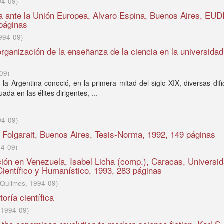
94-09
)
ña ante la Unión Europea, Alvaro Espina, Buenos Aires, EU
 páginas
994-09
)
organización de la enseñanza de la ciencia en la universidad
09
)
en la Argentina conoció, en la primera mitad del siglo XIX, diversas difi
a en las élites dirigentes, ...
94-09
)
a Folgarait, Buenos Aires, Tesis-Norma, 1992, 149 páginas
94-09
)
ción en Venezuela, Isabel Licha (comp.), Caracas, Universi
Científico y Humanístico, 1993, 283 páginas
 Quilmes
,
1994-09
)
oría científica
,
1994-09
)