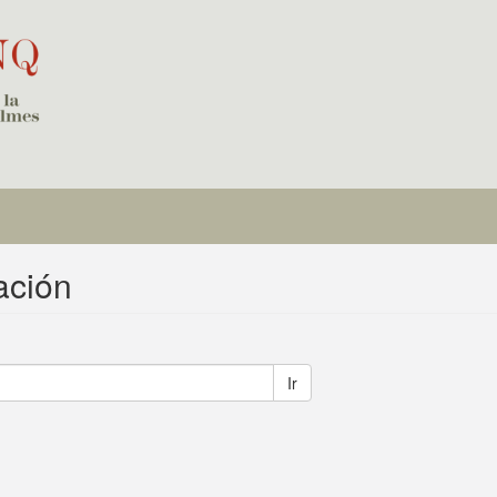
ación
Ir