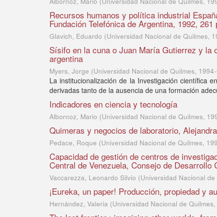
Albornoz, Mario
(
Universidad Nacional de Quilmes
,
19
Recursos humanos y política industrial Espa
Fundación Telefónica de Argentina, 1992, 261
Glavich, Eduardo
(
Universidad Nacional de Quilmes
,
1
Sísifo en la cuna o Juan María Gutierrez y la 
argentina
Myers, Jorge
(
Universidad Nacional de Quilmes
,
1994-
La institucionalización de la Investigación científica 
derivadas tanto de la ausencia de una formación adecuad
Indicadores en ciencia y tecnología
Albornoz, Mario
(
Universidad Nacional de Quilmes
,
19
Quimeras y negocios de laboratorio, Alejandr
Pedace, Roque
(
Universidad Nacional de Quilmes
,
19
Capacidad de gestión de centros de investiga
Central de Venezuela, Consejo de Desarrollo 
Vaccarezza, Leonardo Silvio
(
Universidad Nacional de
¡Eureka, un paper! Producción, propiedad y aut
Hernández, Valeria
(
Universidad Nacional de Quilmes