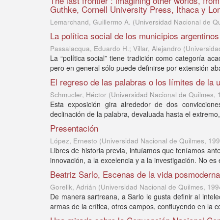
The last frontier : imagining other worlds, fro
Guthke, Cornell University Press, Ithaca y Lo
Lemarchand, Guillermo A.
(
Universidad Nacional de Q
La política social de los municipios argentino
Passalacqua, Eduardo H.; Villar, Alejandro
(
Universida
La “política social” tiene tradición como categoría ac
pero en general sólo puede definirse por extensión aba
El regreso de las palabras o los límites de la 
Schmucler, Héctor
(
Universidad Nacional de Quilmes
,
Esta exposición gira alrededor de dos conviccion
declinación de la palabra, devaluada hasta el extrem
Presentación
López, Ernesto
(
Universidad Nacional de Quilmes
,
199
Libres de historia previa, intuíamos que teníamos ante
innovación, a la excelencia y a la investigación. No es
Beatriz Sarlo, Escenas de la vida posmoderna
Gorelik, Adrián
(
Universidad Nacional de Quilmes
,
199
De manera sartreana, a Sarlo le gusta definir al intele
armas de la crítica, otros campos, confluyendo en la c