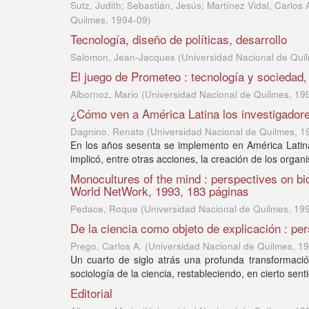
Sutz, Judith; Sebastián, Jesús; Martínez Vidal, Carlos
Quilmes
,
1994-09
)
Tecnología, diseño de políticas, desarrollo
Salomon, Jean-Jacques
(
Universidad Nacional de Qui
El juego de Prometeo : tecnología y sociedad
Albornoz, Mario
(
Universidad Nacional de Quilmes
,
19
¿Cómo ven a América Latina los investigadores
Dagnino, Renato
(
Universidad Nacional de Quilmes
,
1
En los años sesenta se implemento en América Latina 
implicó, entre otras acciones, la creación de los organ
Monocultures of the mind : perspectives on b
World NetWork, 1993, 183 páginas
Pedace, Roque
(
Universidad Nacional de Quilmes
,
19
De la ciencia como objeto de explicación : per
Prego, Carlos A.
(
Universidad Nacional de Quilmes
,
19
Un cuarto de siglo atrás una profunda transformación
sociología de la ciencia, restableciendo, en cierto sent
Editorial