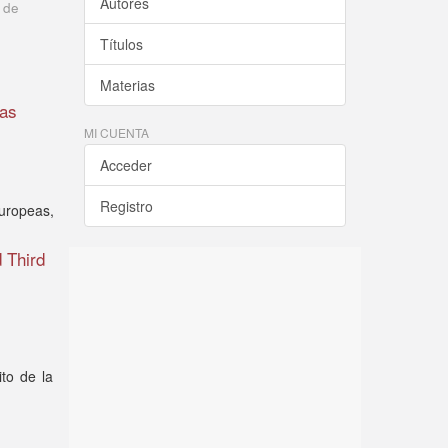
Autores
 de
Títulos
Materias
nas
MI CUENTA
Acceder
Registro
europeas,
 Third
ito de la