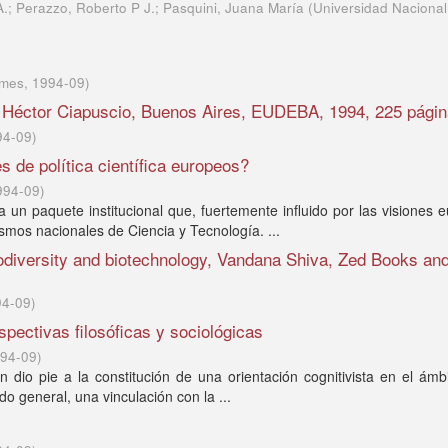
 A.; Perazzo, Roberto P J.; Pasquini, Juana María
(
Universidad Nacional
lmes
,
1994-09
)
, Héctor Ciapuscio, Bue­nos Aires, EUDEBA, 1994, 225 pági
94-09
)
 de política científica europeos?
994-09
)
un paquete institucional que, fuertemente influido por las visiones 
ismos nacionales de Ciencia y Tecnología. ...
iodiversity and biotechnology, Vandana Shiva, Zed Books and
94-09
)
spectivas filosóficas y sociológicas
94-09
)
 dio pie a la constitución de una orientación cognitivista en el ámb
ido general, una vinculación con la ...