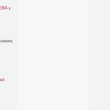
DEBA y
cultades,
dad