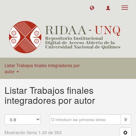
Toggl
navig
Listar Trabajos finales integradores por
autor
Listar Trabajos finales
integradores por autor
Ir
Mostrando ítems 1-20 de 353