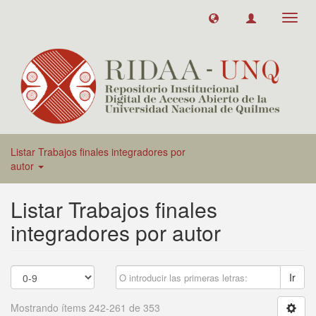
Toggl
navig
Listar Trabajos finales integradores por
autor
Listar Trabajos finales
integradores por autor
Ir
Mostrando ítems 242-261 de 353