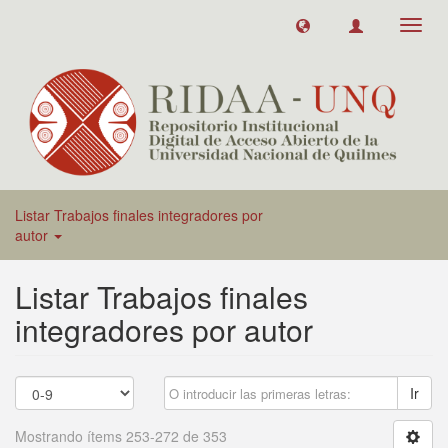
Toggl
navig
Listar Trabajos finales integradores por
autor
Listar Trabajos finales
integradores por autor
Ir
Mostrando ítems 253-272 de 353