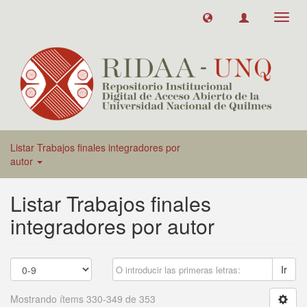
Toggl
navig
Listar Trabajos finales integradores por
autor
Listar Trabajos finales
integradores por autor
Ir
Mostrando ítems 330-349 de 353