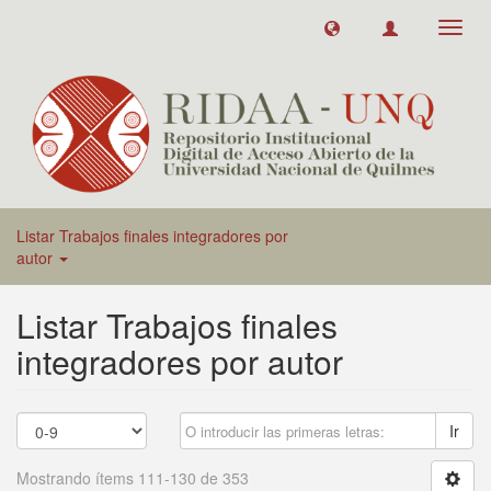
Toggl
navig
Listar Trabajos finales integradores por
autor
Listar Trabajos finales
integradores por autor
Ir
Mostrando ítems 111-130 de 353