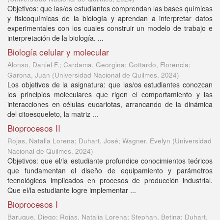
Objetivos: que las/os estudiantes comprendan las bases químicas
y fisicoquímicas de la biología y aprendan a interpretar datos
experimentales con los cuales construir un modelo de trabajo e
interpretación de la biología. ...
Biología celular y molecular
Alonso, Daniel F.; Cardama, Georgina; Gottardo, Florencia;
Garona, Juan
(
Universidad Nacional de Quilmes
,
2024
)
Los objetivos de la asignatura: que las/os estudiantes conozcan
los principios moleculares que rigen el comportamiento y las
interacciones en células eucariotas, arrancando de la dinámica
del citoesqueleto, la matriz ...
Bioprocesos II
Rojas, Natalia Lorena; Duhart, José; Wagner, Evelyn
(
Universidad
Nacional de Quilmes
,
2024
)
Objetivos: que el/la estudiante profundice conocimientos teóricos
que fundamentan el diseño de equipamiento y parámetros
tecnológicos implicados en procesos de producción industrial.
Que el/la estudiante logre implementar ...
Bioprocesos I
Baruque, Diego; Rojas, Natalia Lorena; Stephan, Betina; Duhart,