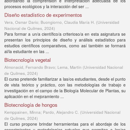
abordando la comprensión e interpretación adecuada de los
procesos ecológicos y la interacción del ser ...
Diseño estadístico de experimentos
Vera, Osmar Dario; Buongiorno, Claudia María H.
(
Universidad
Nacional de Quilmes
,
2024
)
Para formar a un/a científico/a criterioso/a en esta asignatura se
presentan los principios de diseño y análisis estadístico para
estudios científicos comparativos, como así también se formará
al/la estudiante en las ...
Biotecnología vegetal
Almonacid, Fernando Bravo; Lema, Martín
(
Universidad Nacional
de Quilmes
,
2024
)
El curso pretende familiarizar a las/os estudiantes, desde el punto
de vista teórico y práctico, con las metodologías de trabajo e
investigación en el campo de la Biología Molecular de Plantas, su
aplicación en el mejoramiento ...
Biotecnología de hongos
Kemppainen, Minna; Pardo, Alejandro C.
(
Universidad Nacional
de Quilmes
,
2024
)
El curso propone brindar herramientas para el abordaje de los
conocimientos y metodologías actuales que permitan a las/os