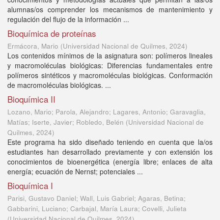
alumnas/os comprender los mecanismos de mantenimiento y
regulación del flujo de la información ...
Bioquímica de proteínas
Ermácora, Mario
(
Universidad Nacional de Quilmes
,
2024
)
Los contenidos mínimos de la asignatura son: polímeros lineales
y macromoléculas biológicas: Diferencias fundamentales entre
polímeros sintéticos y macromoléculas biológicas. Conformación
de macromoléculas biológicas. ...
Bioquímica II
Lozano, Mario; Parola, Alejandro; Lagares, Antonio; Garavaglia,
Matías; Iserte, Javier; Robledo, Belén
(
Universidad Nacional de
Quilmes
,
2024
)
Este programa ha sido diseñado teniendo en cuenta que la/os
estudiantes han desarrollado previamente y con extensión los
conocimientos de bioenergética (energía libre; enlaces de alta
energía; ecuación de Nernst; potenciales ...
Bioquímica I
Parisi, Gustavo Daniel; Wall, Luis Gabriel; Agaras, Betina;
Gabbarini, Luciano; Carbajal, María Laura; Covelli, Julieta
(
Universidad Nacional de Quilmes
,
2024
)