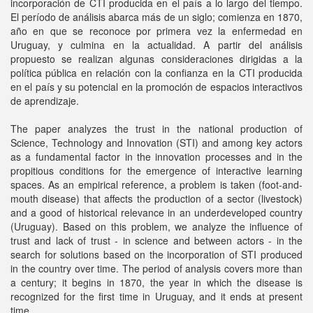
incorporación de CTI producida en el país a lo largo del tiempo.
El período de análisis abarca más de un siglo; comienza en 1870,
año en que se reconoce por primera vez la enfermedad en
Uruguay, y culmina en la actualidad. A partir del análisis
propuesto se realizan algunas consideraciones dirigidas a la
política pública en relación con la confianza en la CTI producida
en el país y su potencial en la promoción de espacios interactivos
de aprendizaje.
The paper analyzes the trust in the national production of
Science, Technology and Innovation (STI) and among key actors
as a fundamental factor in the innovation processes and in the
propitious conditions for the emergence of interactive learning
spaces. As an empirical reference, a problem is taken (foot-and-
mouth disease) that affects the production of a sector (livestock)
and a good of historical relevance in an underdeveloped country
(Uruguay). Based on this problem, we analyze the influence of
trust and lack of trust - in science and between actors - in the
search for solutions based on the incorporation of STI produced
in the country over time. The period of analysis covers more than
a century; it begins in 1870, the year in which the disease is
recognized for the first time in Uruguay, and it ends at present
time.