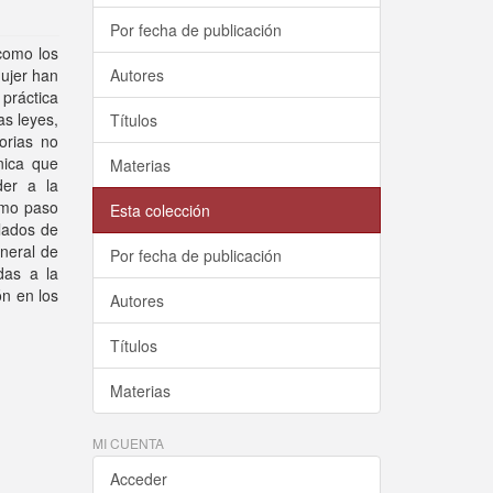
Por fecha de publicación
como los
mujer han
Autores
 práctica
as leyes,
Títulos
torias no
nica que
Materias
der a la
como paso
Esta colección
ulados de
eneral de
Por fecha de publicación
das a la
ón en los
Autores
Títulos
Materias
MI CUENTA
Acceder