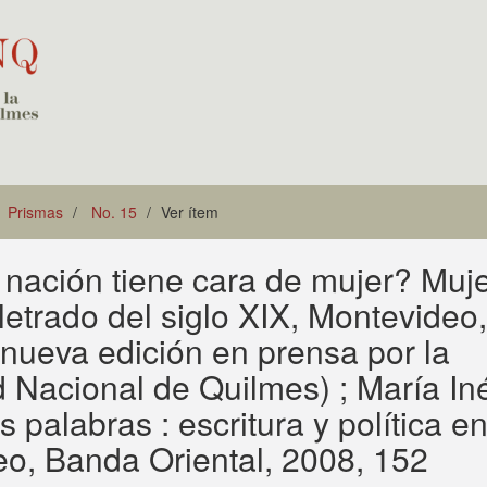
Prismas
No. 15
Ver ítem
 nación tiene cara de mujer? Muj
letrado del siglo XIX, Montevideo,
nueva edición en prensa por la
ad Nacional de Quilmes) ; María In
 palabras : escritura y política en
eo, Banda Oriental, 2008, 152