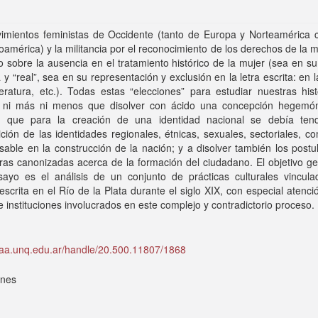
imientos feministas de Occidente (tanto de Europa y Norteamérica 
oamérica) y la militancia por el reconocimiento de los derechos de la 
o sobre la ausencia en el tratamiento histórico de la mujer (sea en su
 y “real”, sea en su representación y exclusión en la letra escrita: en l
teratura, etc.). Todas estas “elecciones” para estudiar nuestras his
n ni más ni menos que disolver con ácido una concepción hegemó
a que para la creación de una identidad nacional se debía ten
ción de las identidades regionales, étnicas, sexuales, sectoriales, 
sable en la construcción de la nación; y a disolver también los post
uras canonizadas acerca de la formación del ciudadano. El objetivo g
sayo es el análisis de un conjunto de prácticas culturales vincula
escrita en el Río de la Plata durante el siglo XIX, con especial atenci
e instituciones involucrados en este complejo y contradictorio proceso.
idaa.unq.edu.ar/handle/20.500.11807/1868
ones