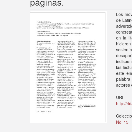
páginas.
Los mov
de Latin
advertid
concreta
en la li
hiciero
sostení
desapari
indispen
las lect
este en
palabra 
actores 
URI
http://r
Colecci
No. 15