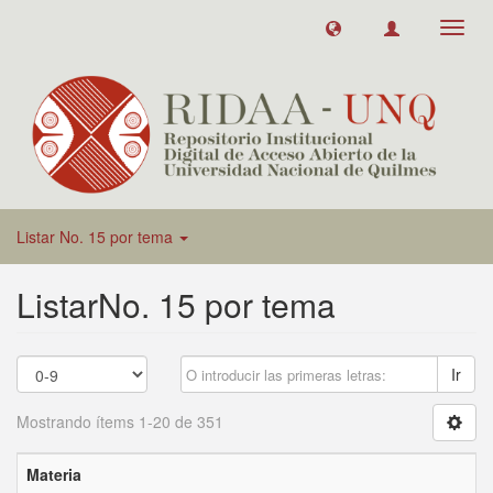
Toggl
navig
Listar No. 15 por tema
ListarNo. 15 por tema
Ir
Mostrando ítems 1-20 de 351
Materia