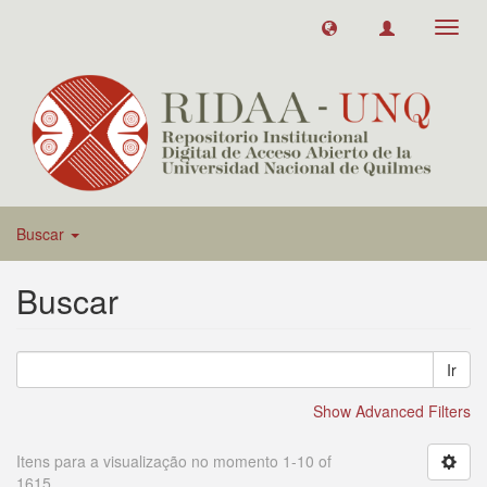
Toggl
navig
Buscar
Buscar
Ir
Show Advanced Filters
Itens para a visualização no momento 1-10 of
1615