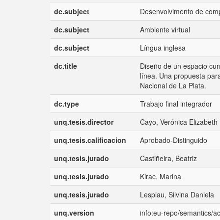
dc.subject
Desenvolvimento de com
dc.subject
Ambiente virtual
dc.subject
Língua inglesa
dc.title
Diseño de un espacio curr
línea. Una propuesta para
Nacional de La Plata.
dc.type
Trabajo final integrador
unq.tesis.director
Cayo, Verónica Elizabeth
unq.tesis.calificacion
Aprobado-Distinguido
unq.tesis.jurado
Castiñeira, Beatriz
unq.tesis.jurado
Kirac, Marina
unq.tesis.jurado
Lespiau, Silvina Daniela
unq.version
info:eu-repo/semantics/a