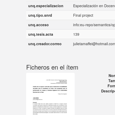
unq.especializacion
Especialización en Docen
unq.tipo.snrd
Final project
unq.acceso
info:eu-repo/semantics/
unq.tesis.acta
139
unq.creador.correo
julietamaffei@hotmail.co
Ficheros en el ítem
No
Tam
For
Descrip