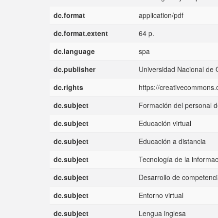
dc.format
application/pdf
dc.format.extent
64 p.
dc.language
spa
dc.publisher
Universidad Nacional de 
dc.rights
https://creativecommons.o
dc.subject
Formación del personal 
dc.subject
Educación virtual
dc.subject
Educación a distancia
dc.subject
Tecnología de la informa
dc.subject
Desarrollo de competenc
dc.subject
Entorno virtual
dc.subject
Lengua inglesa