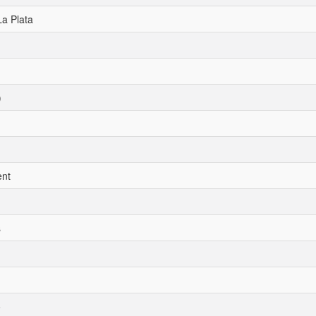
La Plata
)
ent
s
o