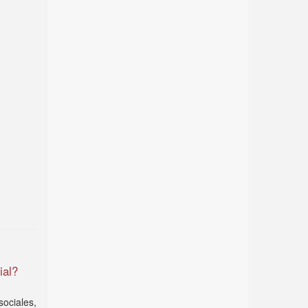
ial?
ociales,