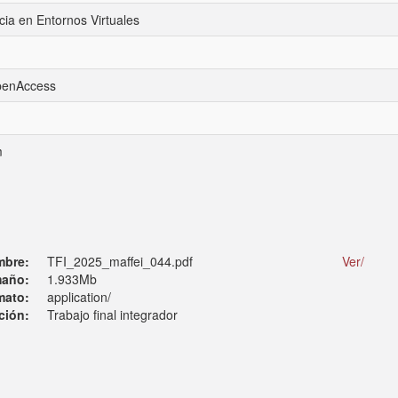
cia en Entornos Virtuales
openAccess
m
mbre:
TFI_2025_maffei_044.pdf
Ver/
año:
1.933Mb
mato:
application/
ción:
Trabajo final integrador