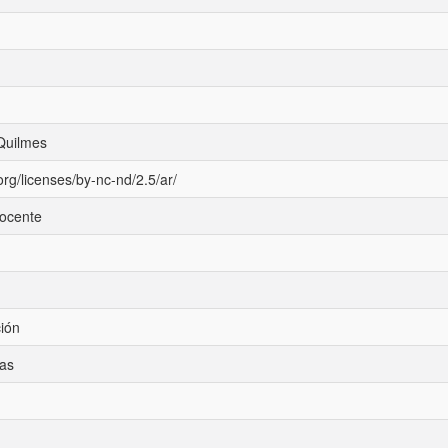
Quilmes
rg/licenses/by-nc-nd/2.5/ar/
docente
ción
ias