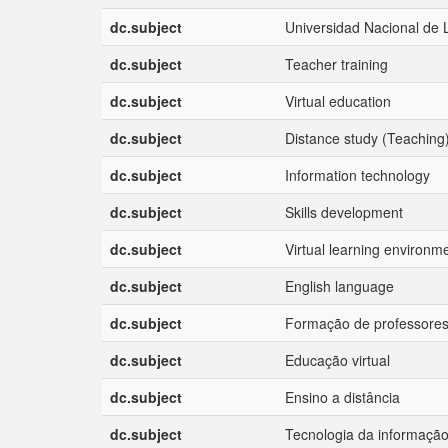
dc.subject
Universidad Nacional de 
dc.subject
Teacher training
dc.subject
Virtual education
dc.subject
Distance study (Teaching
dc.subject
Information technology
dc.subject
Skills development
dc.subject
Virtual learning environm
dc.subject
English language
dc.subject
Formação de professore
dc.subject
Educação virtual
dc.subject
Ensino a distância
dc.subject
Tecnologia da informaçã