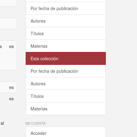
Por fecha de publicación
Autores
Títulos
Materias
a
es
a
Esta colección
Por fecha de publicación
Autores
es
Títulos
es
Materias
 al
MI CUENTA
Acceder