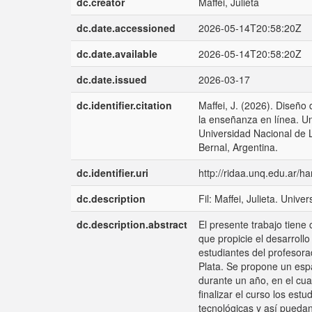
dc.creator
Maffei, Julieta
dc.date.accessioned
2026-05-14T20:58:20Z
dc.date.available
2026-05-14T20:58:20Z
dc.date.issued
2026-03-17
dc.identifier.citation
Maffei, J. (2026). Diseño
la enseñanza en línea. Un
Universidad Nacional de L
Bernal, Argentina.
dc.identifier.uri
http://ridaa.unq.edu.ar/
dc.description
Fil: Maffei, Julieta. Univ
dc.description.abstract
El presente trabajo tiene 
que propicie el desarroll
estudiantes del profesora
Plata. Se propone un espa
durante un año, en el cua
finalizar el curso los es
tecnológicas y así puedan