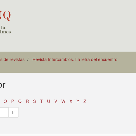
os de revistas
Revista Intercambios. La letra del encuentro
or
O
P
Q
R
S
T
U
V
W
X
Y
Z
Ir