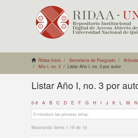
Ridaa Inicio
Secretaría de Posgrado
Artícul
Año I, no. 3
Listar Año I, no. 3 por autor
Listar Año I, no. 3 por aut
0-9
A
B
C
D
E
F
G
H
I
J
K
L
M
N
Mostrando ítems 1-18 de 18