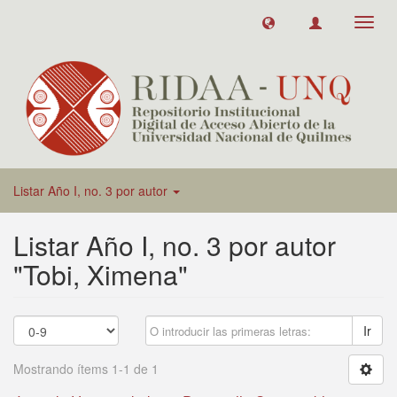
Toggl
navig
Listar Año I, no. 3 por autor
Listar Año I, no. 3 por autor
"Tobi, Ximena"
Ir
Mostrando ítems 1-1 de 1