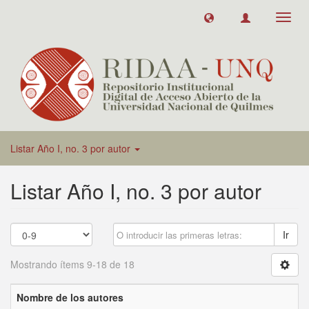
Toggl
navig
Listar Año I, no. 3 por autor
Listar Año I, no. 3 por autor
Ir
Mostrando ítems 9-18 de 18
Nombre de los autores