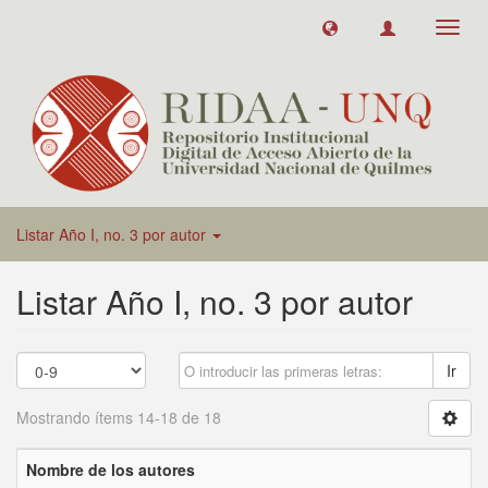
Toggl
navig
Listar Año I, no. 3 por autor
Listar Año I, no. 3 por autor
Ir
Mostrando ítems 14-18 de 18
Nombre de los autores