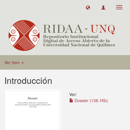
Toggl
navig
Ver ítem
Introducción
Ver/
Dossier (138.1Kb)