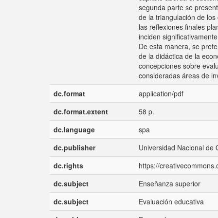
segunda parte se presenta 
de la triangulación de los
las reflexiones finales p
inciden significativament
De esta manera, se prete
de la didáctica de la eco
concepciones sobre evalu
consideradas áreas de inv
dc.format
application/pdf
dc.format.extent
58 p.
dc.language
spa
dc.publisher
Universidad Nacional de 
dc.rights
https://creativecommons.o
dc.subject
Enseñanza superior
dc.subject
Evaluación educativa