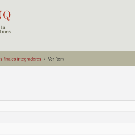
s finales integradores
Ver ítem