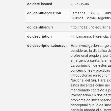
dc.date.issued
2025-05-06
dc.identifier.citation
Lamanna, F. (2025). Cuida
Quilmes, Bernal, Argentin
dc.identifier.uri
http://ridaa.unq.edu.ar/
dc.description
Fil: Lamanna, Florencia. 
dc.description.abstract
Esta investigación surge 
considerar: la didáctica
profesional propio y, por 
emergencia sanitaria en e
La conjunción de estos as
concepciones y prácticas
introductorias en econom
Nacional del Sur. Para al
estos docentes como así t
mencionado contexto a par
investigación en dos part
problema de investigación
conceptual que le da suste
capítulo aborda el susten