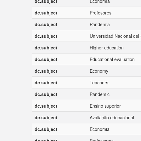
dc.subject
Economía
dc.subject
Profesores
dc.subject
Pandemia
dc.subject
Universidad Nacional del
dc.subject
Higher education
dc.subject
Educational evaluation
dc.subject
Economy
dc.subject
Teachers
dc.subject
Pandemic
dc.subject
Ensino superior
dc.subject
Avaliação educacional
dc.subject
Economia
dc.subject
Professores