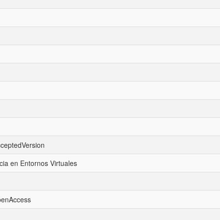
cceptedVersion
cia en Entornos Virtuales
openAccess