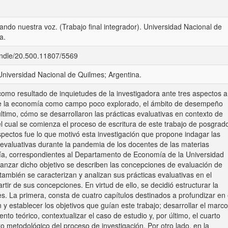
ndo nuestra voz. (Trabajo final integrador). Universidad Nacional de
a.
handle/20.500.11807/5569
Universidad Nacional de Quilmes; Argentina.
como resultado de inquietudes de la investigadora ante tres aspectos a
 de la economía como campo poco explorado, el ámbito de desempeño
último, cómo se desarrollaron las prácticas evaluativas en contexto de
l cual se comienza el proceso de escritura de este trabajo de posgrad
pectos fue lo que motivó esta investigación que propone indagar las
 evaluativas durante la pandemia de los docentes de las materias
ía, correspondientes al Departamento de Economía de la Universidad
canzar dicho objetivo se describen las concepciones de evaluación de
ambién se caracterizan y analizan sus prácticas evaluativas en el
tir de sus concepciones. En virtud de ello, se decidió estructurar la
es. La primera, consta de cuatro capítulos destinados a profundizar en 
 y establecer los objetivos que guían este trabajo; desarrollar el marco
nto teórico, contextualizar el caso de estudio y, por último, el cuarto
to metodológico del proceso de investigación. Por otro lado, en la