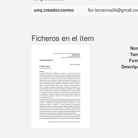
unq.creador.correo
flor.lamanna26@gmail.c
Ficheros en el ítem
No
Tam
For
Descrip