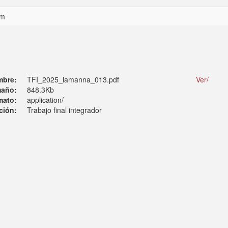
om
mbre:
TFI_2025_lamanna_013.pdf
Ver/
año:
848.3Kb
mato:
application/
ción:
Trabajo final integrador