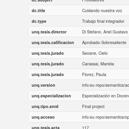
dc.title
Cuidando nuestra voz
dc.type
Trabajo final integrador
unq.tesis.director
Di Stefano, Ariel Gustavo
unq.tesis.calificacion
Aprobado-Sobresaliente
unq.tesis.jurado
Seoane, Cielo
unq.tesis.jurado
Carassai, Mariela
unq.tesis.jurado
Florez, Paula
unq.version
info:eu-repo/semantics/a
unq.especializacion
Especialización en Docen
unq.tipo.snrd
Final project
unq.acceso
info:eu-repo/semantics/
unq.tesis.acta
117