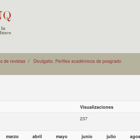
os de revistas
Divulgatio. Perfiles académicos de posgrado
Visualizaciones
237
marzo
abril
mayo
junio
julio
agos