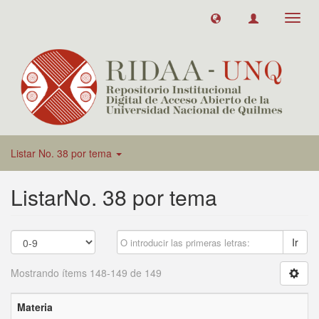
Toggl
navig
Listar No. 38 por tema
ListarNo. 38 por tema
Ir
Mostrando ítems 148-149 de 149
Materia