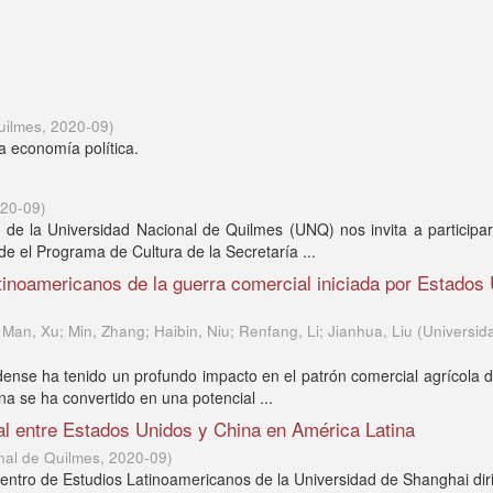
uilmes
,
2020-09
)
a economía política.
20-09
)
 de la Universidad Nacional de Quilmes (UNQ) nos invita a participa
e el Programa de Cultura de la Secretaría ...
tinoamericanos de la guerra comercial iniciada por Estados
Man, Xu; Min, Zhang; Haibin, Niu; Renfang, Li; Jianhua, Liu
(
Universid
dense ha tenido un profundo impacto en el patrón comercial agrícola 
na se ha convertido en una potencial ...
al entre Estados Unidos y China en América Latina
nal de Quilmes
,
2020-09
)
Centro de Estudios Latinoamericanos de la Universidad de Shanghai dir