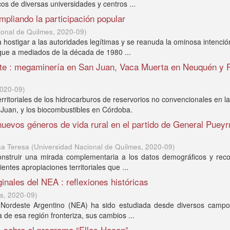
s de diversas universidades y centros ...
pliando la participación popular
ional de Quilmes
,
2020-09
)
hostigar a las autoridades legítimas y se reanuda la ominosa intenci
 que a mediados de la década de 1980 ...
iente : megaminería en San Juan, Vaca Muerta en Neuquén y 
020-09
)
erritoriales de los hidrocarburos de reservorios no convencionales en 
 Juan, y los biocombustibles en Córdoba.
 nuevos géneros de vida rural en el partido de General Pueyr
ina Teresa
(
Universidad Nacional de Quilmes
,
2020-09
)
construir una mirada complementaria a los datos demográficos y reco
entes apropiaciones territoriales que ...
inales del NEA : reflexiones históricas
es
,
2020-09
)
el Nordeste Argentino (NEA) ha sido estudiada desde diversos campo
a de esa región fronteriza, sus cambios ...
s sobre el programa “Ellas Hacen”