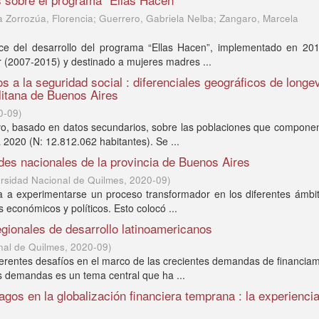
a Zorrozúa, Florencia; Guerrero, Gabriela Nelba; Zangaro, Marcela
nce del desarrollo del programa “Ellas Hacen”, implementado en 201
r (2007-2015) y destinado a mujeres madres ...
os a la seguridad social : diferenciales geográficos de longe
litana de Buenos Aires
0-09
)
ativo, basado en datos secundarios, sobre las poblaciones que compone
2020 (N: 12.812.062 habitantes). Se ...
ades nacionales de la provincia de Buenos Aires
rsidad Nacional de Quilmes
,
2020-09
)
za a experimentarse un proceso transformador en los diferentes ámbi
s económicos y políticos. Esto colocó ...
gionales de desarrollo latinoamericanos
nal de Quilmes
,
2020-09
)
ferentes desafíos en el marco de las crecientes demandas de financia
as demandas es un tema central que ha ...
agos en la globalización financiera temprana : la experienci