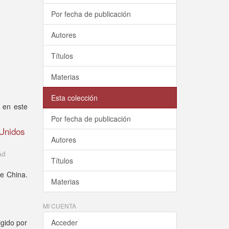
Por fecha de publicación
Autores
Títulos
Materias
Esta colección
r en este
Por fecha de publicación
 Unidos
Autores
ad
Títulos
de China.
Materias
MI CUENTA
igido por
Acceder