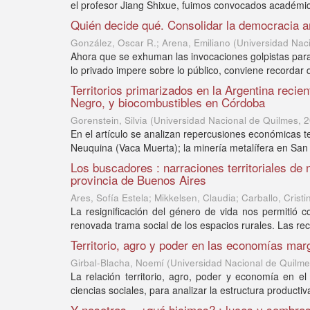
el profesor Jiang Shixue, fuimos convocados académico
Quién decide qué. Consolidar la democracia am
González, Oscar R.; Arena, Emiliano
(
Universidad Nac
Ahora que se exhuman las invocaciones golpistas para 
lo privado impere sobre lo público, conviene recordar
Territorios primarizados en la Argentina rec
Negro, y biocombustibles en Córdoba
Gorenstein, Silvia
(
Universidad Nacional de Quilmes
,
2
En el artículo se analizan repercusiones económicas t
Neuquina (Vaca Muerta); la minería metalífera en San
Los buscadores : narraciones territoriales de
provincia de Buenos Aires
Ares, Sofía Estela; Mikkelsen, Claudia; Carballo, Crist
La resignificación del género de vida nos permitió 
renovada trama social de los espacios rurales. Las reci
Territorio, agro y poder en las economías marg
Girbal-Blacha, Noemí
(
Universidad Nacional de Quilm
La relación territorio, agro, poder y economía en 
ciencias sociales, para analizar la estructura productiv
Y nosotras... ¿qué hicimos? : luces y sombra