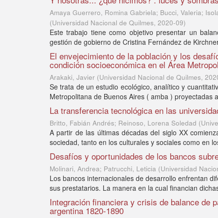
Amaya Guerrero, Romina Gabriela; Bucci, Valeria; Isol
(
Universidad Nacional de Quilmes
,
2020-09
)
Este trabajo tiene como objetivo presentar un bala
gestión de gobierno de Cristina Fernández de Kirchne
El envejecimiento de la población y los desafí
condición socioeconómica en el Área Metropo
Arakaki, Javier
(
Universidad Nacional de Quilmes
,
202
Se trata de un estudio ecológico, analítico y cuantit
Metropolitana de Buenos Aires ( amba ) proyectadas a 
La transferencia tecnológica en las universid
Britto, Fabián Andrés; Reinoso, Lorena Soledad
(
Unive
A partir de las últimas décadas del siglo XX comien
sociedad, tanto en los culturales y sociales como en lo
Desafíos y oportunidades de los bancos subre
Molinari, Andrea; Patrucchi, Leticia
(
Universidad Nacio
Los bancos internacionales de desarrollo enfrentan di
sus prestatarios. La manera en la cual financian dich
Integración financiera y crisis de balance de p
argentina 1820-1890