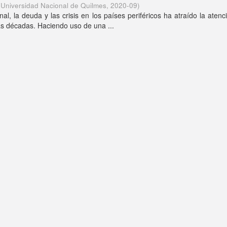
(
Universidad Nacional de Quilmes
,
2020-09
)
nal, la deuda y las crisis en los países periféricos ha atraído la atenc
ias décadas. Haciendo uso de una ...