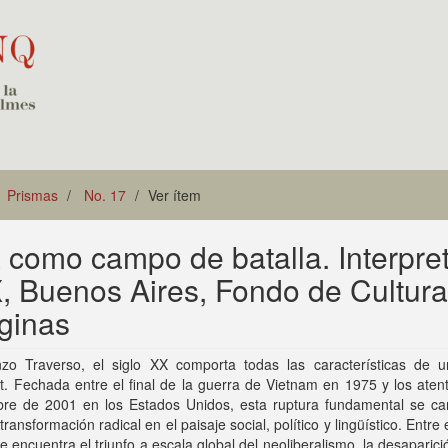
Prismas
No. 17
Ver ítem
a como campo de batalla. Interpre
XX, Buenos Aires, Fondo de Cultura
ginas
zo Traverso, el siglo XX comporta todas las características de 
it. Fechada entre el final de la guerra de Vietnam en 1975 y los ate
bre de 2001 en los Estados Unidos, esta ruptura fundamental se car
transformación radical en el paisaje social, político y lingüístico. Entre
e encuentra el triunfo a escala global del neoliberalismo, la desaparici