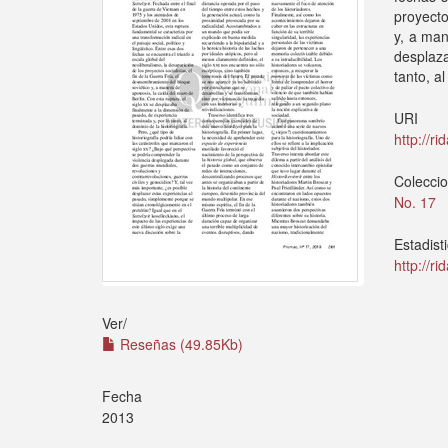
proyecto
y, a man
desplaz
tanto, al
URI
http://r
Colecci
No. 17
Estadist
http://r
Ver/
Reseñas (49.85Kb)
Fecha
2013