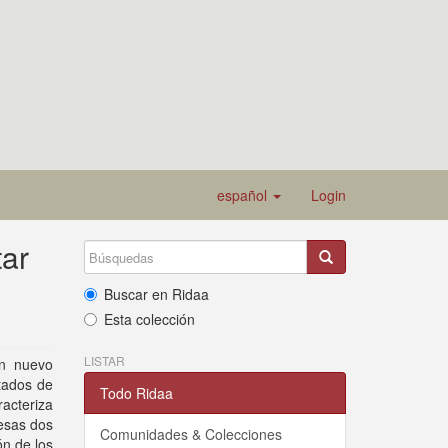
español
Login
tar
Buscar en Ridaa
Esta colección
LISTAR
un nuevo
ntados de
Todo Ridaa
acteriza
 esas dos
Comunidades & Colecciones
ón de los