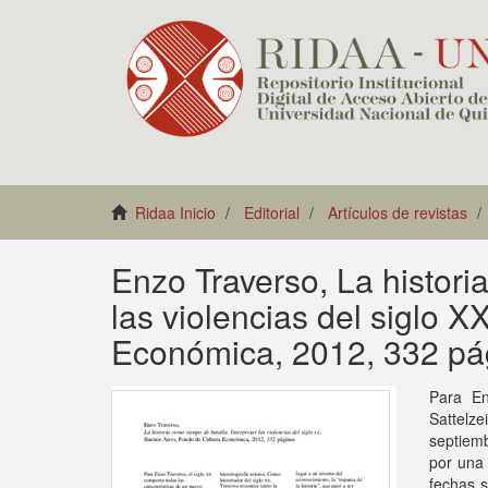
Ridaa Inicio
Editorial
Artículos de revistas
Enzo Traverso, La histori
las violencias del siglo 
Económica, 2012, 332 pá
Para En
Sattelze
septiem
por una 
fechas s