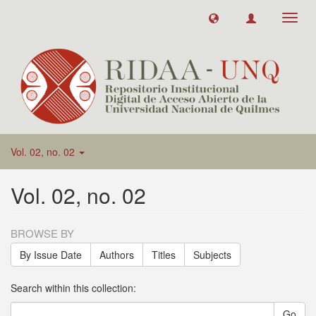
Toggl
navig
Vol. 02, no. 02
Vol. 02, no. 02
BROWSE BY
By Issue Date
Authors
Titles
Subjects
Search within this collection:
Go