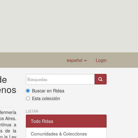
español
Login
de
enos
Buscar en Ridaa
Esta colección
LISTAR
nfermería
s Aires.
Todo Ridaa
ntínua a
és de la
Comunidades & Colecciones
on la Ley