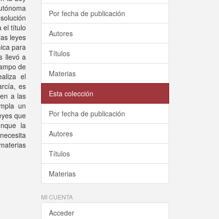
Autónoma
Por fecha de publicación
solución
el título
Autores
ras leyes
mica para
Títulos
 llevó a
 campo de
Materias
aliza el
rcía, es
Esta colección
en a las
empla un
Por fecha de publicación
leyes que
nque la
Autores
necesita
 materias
Títulos
Materias
MI CUENTA
Acceder