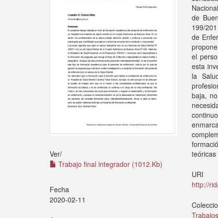
Naciona
de Buen
199/2011
de Enfer
proponen
el perso
esta inv
la Salu
profesi
baja, n
necesid
continuo
enmarc
complem
formació
teóricas
Ver/
Trabajo final integrador (1012.Kb)
URI
http://r
Fecha
2020-02-11
Colecci
Trabajos