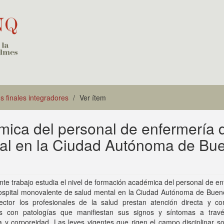
s finales integradores
Ver ítem
mica del personal de enfermería 
tal en la Ciudad Autónoma de Bu
nte trabajo estudia el nivel de formación académica del personal de e
ospital monovalente de salud mental en la Ciudad Autónoma de Bueno
ector los profesionales de la salud prestan atención directa y co
s con patologías que manifiestan sus signos y síntomas a trav
 y corporeidad. Las leyes vigentes que rigen el campo disciplinar s