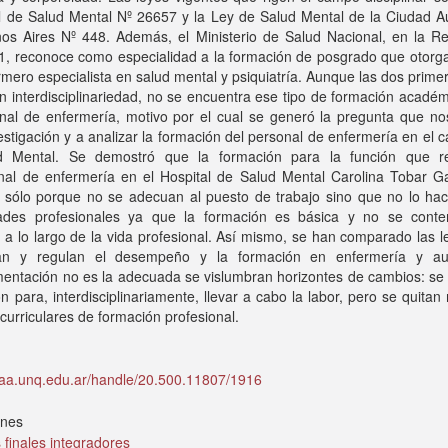
l de Salud Mental Nº 26657 y la Ley de Salud Mental de la Ciudad 
os Aires Nº 448. Además, el Ministerio de Salud Nacional, en la Re
, reconoce como especialidad a la formación de posgrado que otorga 
mero especialista en salud mental y psiquiatría. Aunque las dos prime
 interdisciplinariedad, no se encuentra ese tipo de formación acadé
nal de enfermería, motivo por el cual se generó la pregunta que nos
estigación y a analizar la formación del personal de enfermería en el
d Mental. Se demostró que la formación para la función que re
onal de enfermería en el Hospital de Salud Mental Carolina Tobar Ga
o sólo porque no se adecuan al puesto de trabajo sino que no lo hac
ades profesionales ya que la formación es básica y no se cont
 a lo largo de la vida profesional. Así mismo, se han comparado las 
an y regulan el desempeño y la formación en enfermería y au
entación no es la adecuada se vislumbran horizontes de cambios: se 
n para, interdisciplinariamente, llevar a cabo la labor, pero se quitan
 curriculares de formación profesional.
idaa.unq.edu.ar/handle/20.500.11807/1916
ones
 finales integradores