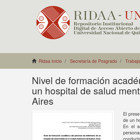
Ridaa Inicio
Secretaría de Posgrado
Trabajo
Nivel de formación acadé
un hospital de salud men
Aires
El prese
de un h
En el s
persona
conducta