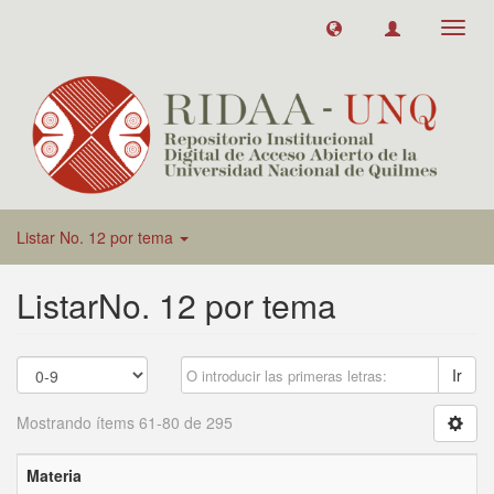
Toggl
navig
Listar No. 12 por tema
ListarNo. 12 por tema
Ir
Mostrando ítems 61-80 de 295
Materia