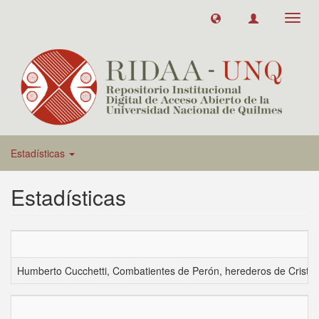
Toggl
navig
Estadísticas
Estadísticas
Humberto Cucchetti, Combatientes de Perón, herederos de Cristo. 