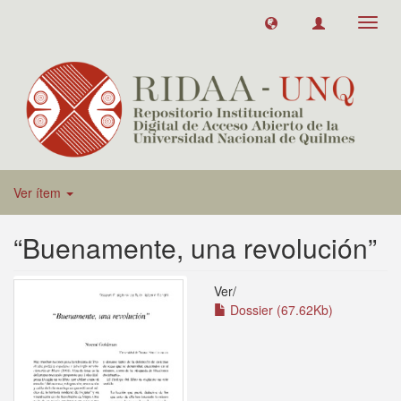
Toggl
navig
Ver ítem
“Buenamente, una revolución”
Ver/
Dossier (67.62Kb)