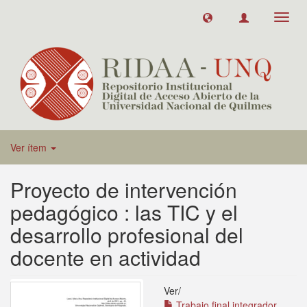
Toggl
navig
Ver ítem
Proyecto de intervención
pedagógico : las TIC y el
desarrollo profesional del
docente en actividad
Ver/
Trabajo final integrador