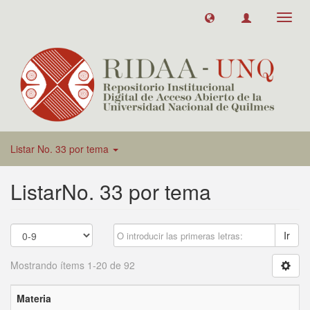
Toggl
navig
Listar No. 33 por tema
ListarNo. 33 por tema
Ir
Mostrando ítems 1-20 de 92
Materia