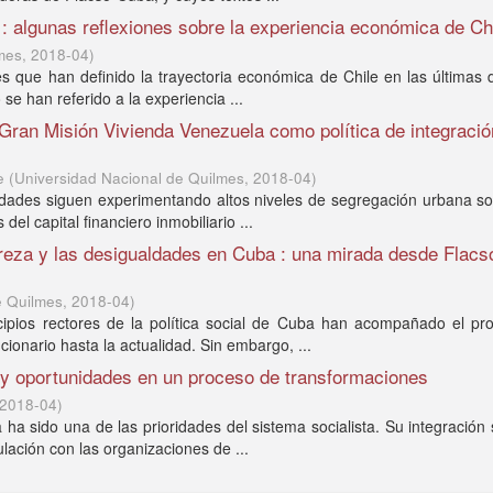
: algunas reflexiones sobre la experiencia económica de Ch
mes
,
2018-04
)
les que han definido la trayectoria económica de Chile en las últimas
 han referido a la experiencia ...
 Gran Misión Vivienda Venezuela como política de integració
e
(
Universidad Nacional de Quilmes
,
2018-04
)
iudades siguen experimentando altos niveles de segregación urbana s
del capital financiero inmobiliario ...
obreza y las desigualdades en Cuba : una mirada desde Flac
e Quilmes
,
2018-04
)
ncipios rectores de la política social de Cuba han acompañado el pr
cionario hasta la actualidad. Sin embargo, ...
s y oportunidades en un proceso de transformaciones
2018-04
)
a sido una de las prioridades del sistema socialista. Su integración 
ulación con las organizaciones de ...