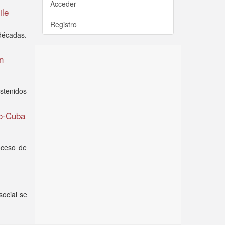
Acceder
ile
Registro
 décadas.
n
ostenidos
so-Cuba
oceso de
social se