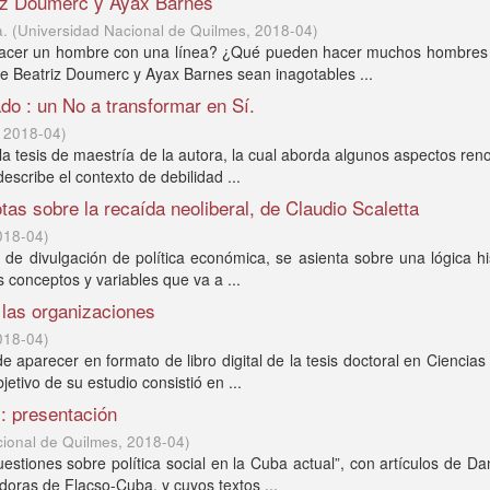
triz Doumerc y Ayax Barnes
a.
(
Universidad Nacional de Quilmes
,
2018-04
)
hacer un hombre con una línea? ¿Qué pueden hacer muchos hombres
de Beatriz Doumerc y Ayax Barnes sean inagotables ...
do : un No a transformar en Sí.
,
2018-04
)
n la tesis de maestría de la autora, la cual aborda algunos aspectos re
escribe el contexto de debilidad ...
as sobre la recaída neoliberal, de Claudio Scaletta
018-04
)
o de divulgación de política económica, se asienta sobre una lógica hi
 conceptos y variables que va a ...
 las organizaciones
018-04
)
 aparecer en formato de libro digital de la tesis doctoral en Ciencias
tivo de su estudio consistió en ...
: presentación
cional de Quilmes
,
2018-04
)
uestiones sobre política social en la Cuba actual”, con artículos de D
oras de Flacso-Cuba, y cuyos textos ...