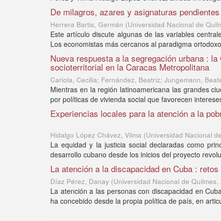
De milagros, azares y asignaturas pendientes 
Herrera Bartis, Germán
(
Universidad Nacional de Quil
Este artículo discute algunas de las variables centra
Los economistas más cercanos al paradigma ortodoxo se
Nueva respuesta a la segregación urbana : la
socioterritorial en la Caracas Metropolitana
Cariola, Cecilia; Fernández, Beatriz; Jungemann, Beat
Mientras en la región latinoamericana las grandes c
por políticas de vivienda social que favorecen intereses 
Experiencias locales para la atención a la p
Hidalgo López Chávez, Vilma
(
Universidad Nacional d
La equidad y la justicia social declaradas como pri
desarrollo cubano desde los inicios del proyecto revolu
La atención a la discapacidad en Cuba : reto
Díaz Pérez, Danay
(
Universidad Nacional de Quilmes
,
La atención a las personas con discapacidad en Cuba h
ha concebido desde la propia política de país, en artic