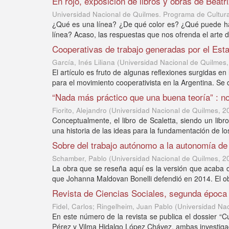
En rojo, exposición de libros y obras de Bea
Universidad Nacional de Quilmes. Programa de Cultur
¿Qué es una línea? ¿De qué color es? ¿Qué puede 
línea? Acaso, las respuestas que nos ofrenda el arte 
Cooperativas de trabajo generadas por el Esta
García, Inés Liliana
(
Universidad Nacional de Quilmes
El artículo es fruto de algunas reflexiones surgidas e
para el movimiento cooperativista en la Argentina. Se d
“Nada más práctico que una buena teoría” : not
Fiorito, Alejandro
(
Universidad Nacional de Quilmes
,
2
Conceptualmente, el libro de Scaletta, siendo un libr
una historia de las ideas para la fundamentación de los
Sobre del trabajo autónomo a la autonomía de
Schamber, Pablo
(
Universidad Nacional de Quilmes
,
2
La obra que se reseña aquí es la versión que acaba de
que Johanna Maldovan Bonelli defendió en 2014. El obje
Revista de Ciencias Sociales, segunda época 
Fidel, Carlos; Ringelheim, Juan Pablo
(
Universidad Na
En este número de la revista se publica el dossier “C
Pérez y Vilma Hidalgo López Chávez, ambas investigad