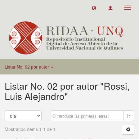
Toggl
navig
Listar No. 02 por autor
Listar No. 02 por autor "Rossi,
Luis Alejandro"
Ir
Mostrando ítems 1-1 de 1