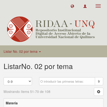
Toggl
navig
Listar No. 02 por tema
ListarNo. 02 por tema
Ir
Mostrando ítems 51-70 de 108
Materia