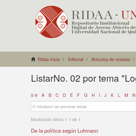
Ridaa Inicio
Editorial
Artículos de revistas
ListarNo. 02 por tema "Lo
0-9
A
B
C
D
E
F
G
H
I
J
K
L
M
N
Mostrando ítems 1-1 de 1
De la política según Luhmann