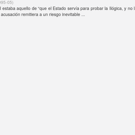
995-05
)
staba aquello de “que el Estado servía para probar la Ilógica, y no 
cusación remitiera a un riesgo inevitable ...