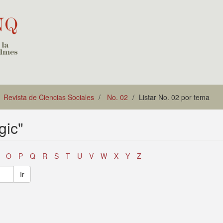
Revista de Ciencias Sociales
No. 02
Listar No. 02 por tema
gic"
O
P
Q
R
S
T
U
V
W
X
Y
Z
Ir