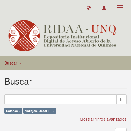
Toggl
navig
Buscar
Buscar
Ir
Science ×
Vallejos, Oscar R. ×
Mostrar filtros avanzados