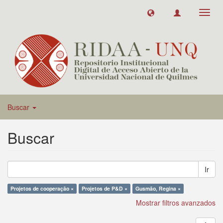
Toggl
navig
Buscar
Buscar
Ir
Projetos de cooperação ×
Projetos de P&D ×
Gusmão, Regina ×
Mostrar filtros avanzados