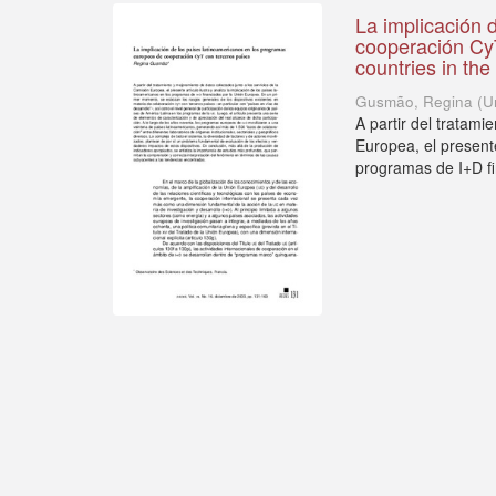
La implicación 
cooperación CyT
countries in t
Gusmão, Regina
(
U
A partir del tratami
Europea, el presente
programas de I+D fi