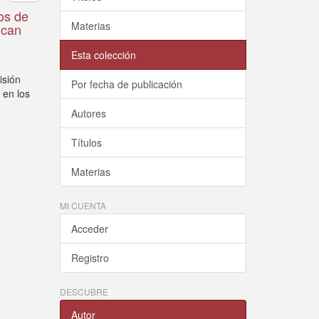
os de
Materias
ican
Esta colección
isión
Por fecha de publicación
 en los
Autores
Títulos
Materias
MI CUENTA
Acceder
Registro
DESCUBRE
Autor