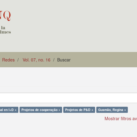
Redes
Vol. 07, no. 16
Buscar
al en I+D ×
Projetos de cooperação ×
Projetos de P&D ×
Gusmão, Regina ×
Mostrar filtros 