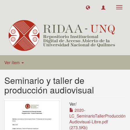
Toggl
navig
Ver ítem
Seminario y taller de
producción audiovisual
Ver/
2020-
LC_SeminarioTallerProducción
Audiovisual-Libre.pdf
(273.5Kb)