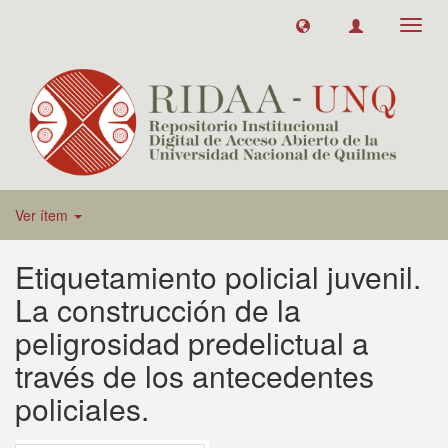
Toggl
navig
Ver ítem
Etiquetamiento policial juvenil.
La construcción de la
peligrosidad predelictual a
través de los antecedentes
policiales.