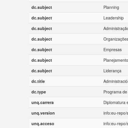
dc.subject
Planning
dc.subject
Leadership
dc.subject
Administraçã
dc.subject
Organizaçõe
dc.subject
Empresas
dc.subject
Planejament
dc.subject
Liderança
dc.title
Administració
dc.type
Programa de 
unq.carrera
Diplomatura 
unq.version
info:eu-repo
unq.acceso
info:eu-repo