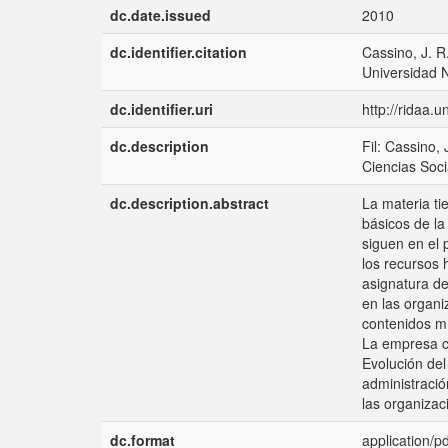
dc.date.issued
2010
dc.identifier.citation
Cassino, J. R
Universidad 
dc.identifier.uri
http://ridaa.
dc.description
Fil: Cassino
Ciencias Soci
dc.description.abstract
La materia ti
básicos de la
siguen en el 
los recursos 
asignatura de
en las organi
contenidos mí
La empresa c
Evolución del
administració
las organizac
dc.format
application/pd