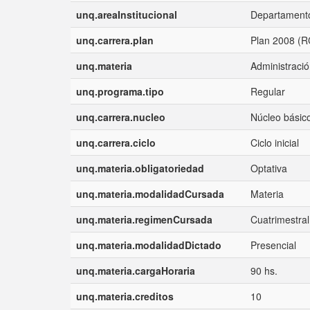
unq.areaInstitucional
Departamento
unq.carrera.plan
Plan 2008 (R
unq.materia
Administració
unq.programa.tipo
Regular
unq.carrera.nucleo
Núcleo básico
unq.carrera.ciclo
Ciclo inicial
unq.materia.obligatoriedad
Optativa
unq.materia.modalidadCursada
Materia
unq.materia.regimenCursada
Cuatrimestral
unq.materia.modalidadDictado
Presencial
unq.materia.cargaHoraria
90 hs.
unq.materia.creditos
10