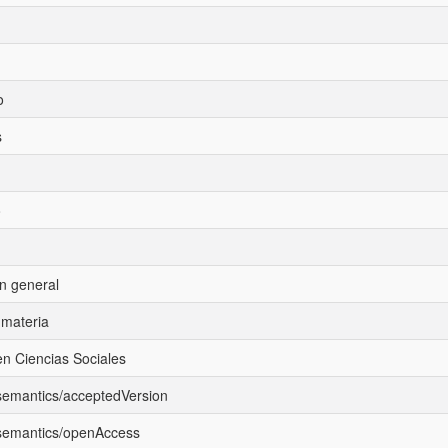
o
s
o
n general
materia
en Ciencias Sociales
/semantics/acceptedVersion
/semantics/openAccess