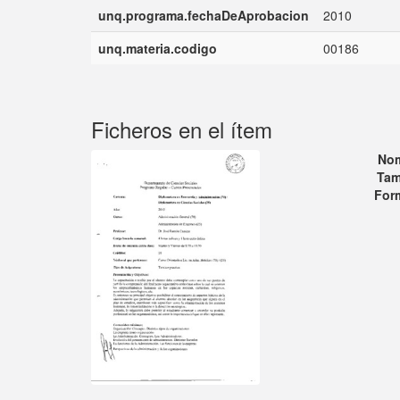
unq.programa.fechaDeAprobacion
2010
unq.materia.codigo
00186
Ficheros en el ítem
No
Tam
For