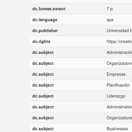
dc.format.extent
7 p.
dc.language
spa
dc.publisher
Universidad 
dc.rights
https://creat
dc.subject
Administraci
dc.subject
Organizacion
dc.subject
Empresas
dc.subject
Planificación
dc.subject
Liderazgo
dc.subject
Administratio
dc.subject
Organization
dc.subject
Businesses