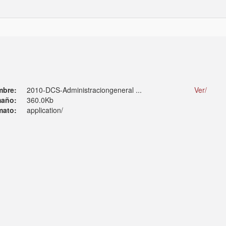
mbre:
2010-DCS-Administraciongeneral ...
Ver/
año:
360.0Kb
mato:
application/