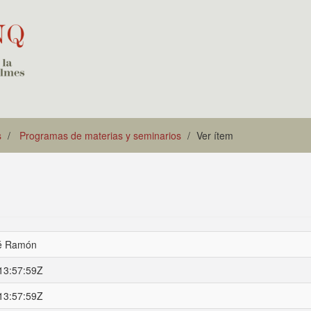
s
Programas de materias y seminarios
Ver ítem
sé Ramón
13:57:59Z
13:57:59Z