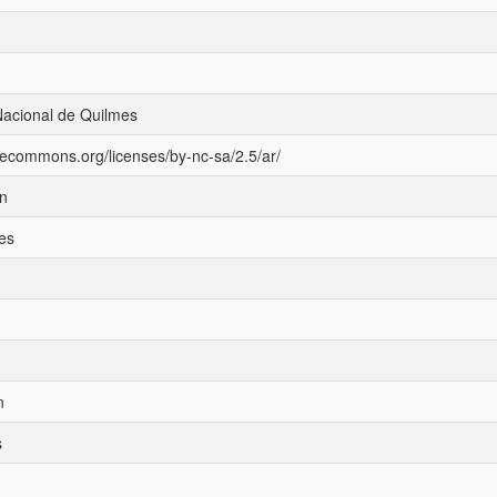
Nacional de Quilmes
ivecommons.org/licenses/by-nc-sa/2.5/ar/
ón
es
n
s