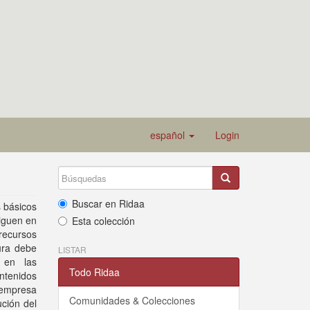
español
Login
Buscar en Ridaa
s básicos
siguen en
Esta colección
 recursos
ura debe
LISTAR
l en las
Todo Ridaa
ntenidos
 empresa
Comunidades & Colecciones
ción del