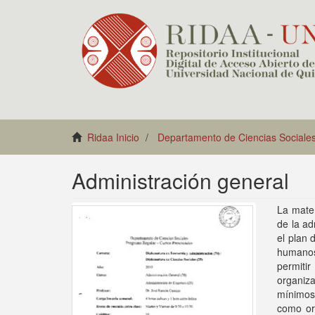
Ridaa Inicio
Departamento de Ciencias Sociale
Administración general
La mater
de la ad
el plan 
humanos,
permiti
organiza
mínimos
como org