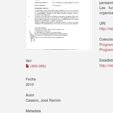
pensamie
Las fu
organiza
URI
http://r
Colecci
Program
Program
Estadist
Ver/
http://r
(360.0Kb)
Fecha
2010
Autor
Cassino, José Ramón
Metadata