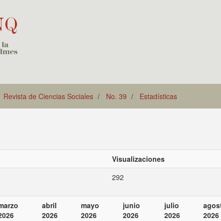
Revista de Ciencias Sociales
No. 39
Estadísticas
Visualizaciones
292
marzo
abril
mayo
junio
julio
agos
2026
2026
2026
2026
2026
2026