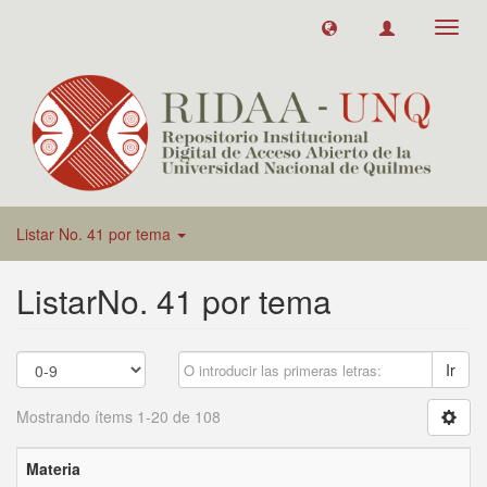
Toggl
navig
Listar No. 41 por tema
ListarNo. 41 por tema
Ir
Mostrando ítems 1-20 de 108
Materia