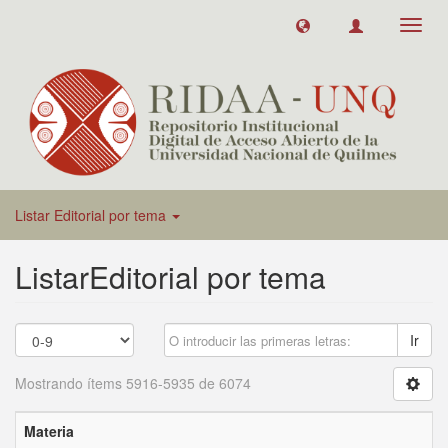
Toggl
navig
Listar Editorial por tema
ListarEditorial por tema
Ir
Mostrando ítems 5916-5935 de 6074
Materia