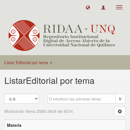
Toggl
navig
Listar Editorial por tema
ListarEditorial por tema
Ir
Mostrando ítems 2585-2604 de 6074
Materia