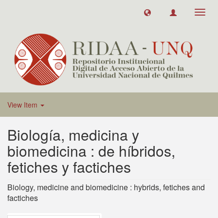
Toggl
navig
View Item
Biología, medicina y
biomedicina : de híbridos,
fetiches y factiches
Biology, medicine and biomedicine : hybrids, fetiches and
factiches