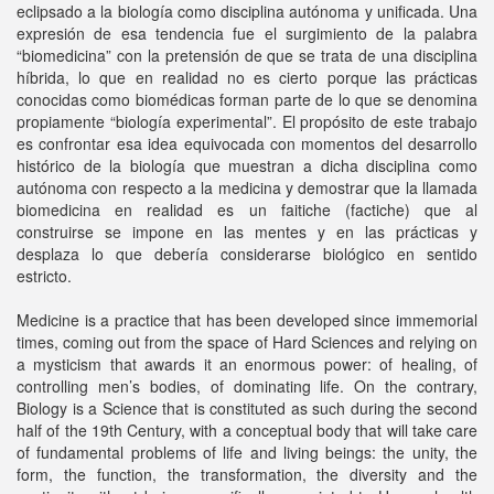
eclipsado a la biología como disciplina autónoma y unificada. Una
expresión de esa tendencia fue el surgimiento de la palabra
“biomedicina” con la pretensión de que se trata de una disciplina
híbrida, lo que en realidad no es cierto porque las prácticas
conocidas como biomédicas forman parte de lo que se denomina
propiamente “biología experimental”. El propósito de este trabajo
es confrontar esa idea equivocada con momentos del desarrollo
histórico de la biología que muestran a dicha disciplina como
autónoma con respecto a la medicina y demostrar que la llamada
biomedicina en realidad es un faitiche (factiche) que al
construirse se impone en las mentes y en las prácticas y
desplaza lo que debería considerarse biológico en sentido
estricto.
Medicine is a practice that has been developed since immemorial
times, coming out from the space of Hard Sciences and relying on
a mysticism that awards it an enormous power: of healing, of
controlling men’s bodies, of dominating life. On the contrary,
Biology is a Science that is constituted as such during the second
half of the 19th Century, with a conceptual body that will take care
of fundamental problems of life and living beings: the unity, the
form, the function, the transformation, the diversity and the