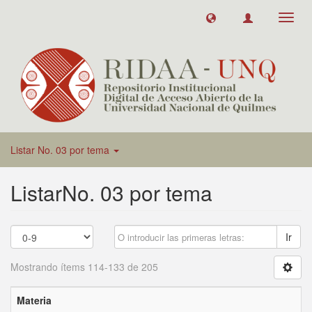
Toggl
navig
Listar No. 03 por tema
ListarNo. 03 por tema
Ir
Mostrando ítems 114-133 de 205
Materia