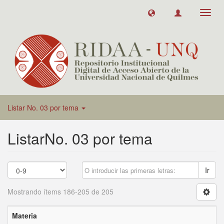
Toggl
navig
Listar No. 03 por tema
ListarNo. 03 por tema
Ir
Mostrando ítems 186-205 de 205
Materia