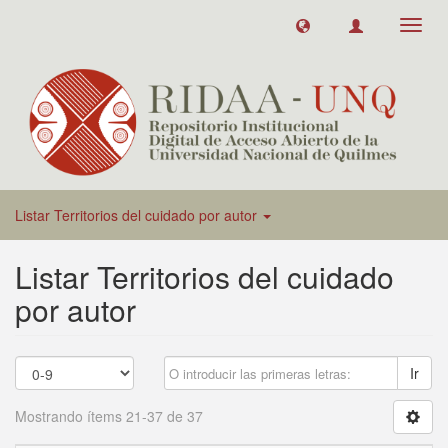
Toggl
navig
Listar Territorios del cuidado por autor
Listar Territorios del cuidado
por autor
Ir
Mostrando ítems 21-37 de 37