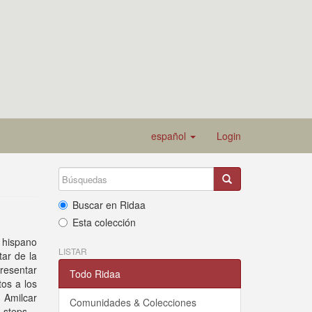
español
Login
Buscar en Ridaa
Esta colección
 hispano
LISTAR
ar de la
presentar
Todo Ridaa
tos a los
 Amilcar
Comunidades & Colecciones
 steps –