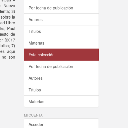
Un Nuevo
Por fecha de publicación
lenta; 3)
 sobre la
Autores
dad Libre
cks, Paul
Títulos
iesto de
er (2017
Materias
blica; 7)
nes aquí
Esta colección
y no son
Por fecha de publicación
Autores
Títulos
Materias
MI CUENTA
Acceder