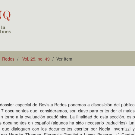
Redes
Vol. 25, no. 49
Ver ítem
dossier especial de Revista Redes ponemos a disposición del público
e 7 documentos que, consideramos, son clave para entender el malest
en torno a la evaluación académica. La finalidad de esta sección, es 
s documentos en español (algunos ha sido necesario traducirlos) jun
e que dialoguen con los documentos escritor por Noela Invernizzi y
 por Hernán Thomas, Florencia Trentini y Lucas Becerra. 1) Centro