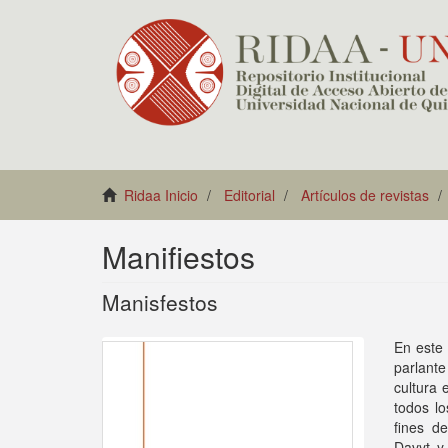
Ridaa Inicio
Editorial
Artículos de revistas
Manifiestos
Manisfestos
En este 
parlant
cultura 
todos lo
fines d
Davyt y