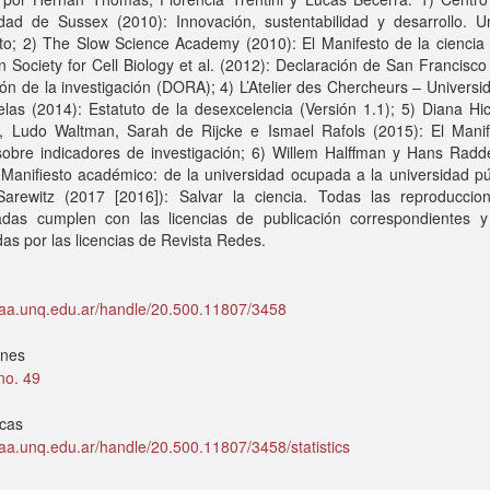
idad de Sussex (2010): Innovación, sustentabilidad y desarrollo. 
to; 2) The Slow Science Academy (2010): El Manifesto de la ciencia 
 Society for Cell Biology et al. (2012): Declaración de San Francisco
ón de la investigación (DORA); 4) L’Atelier des Chercheurs – Universi
las (2014): Estatuto de la desexcelencia (Versión 1.1); 5) Diana Hi
, Ludo Waltman, Sarah de Rijcke e Ismael Rafols (2015): El Manif
sobre indicadores de investigación; 6) Willem Halffman y Hans Radd
 Manifiesto académico: de la universidad ocupada a la universidad pú
Sarewitz (2017 [2016]): Salvar la ciencia. Todas las reproduccio
adas cumplen con las licencias de publicación correspondientes 
as por las licencias de Revista Redes.
idaa.unq.edu.ar/handle/20.500.11807/3458
ones
 no. 49
icas
idaa.unq.edu.ar/handle/20.500.11807/3458/statistics