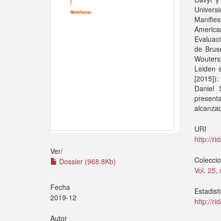
Univers
Manifies
American
Evaluaci
de Bruse
Wouters
Leiden 
[2015]):
Daniel 
present
alcanzad
URI
http://r
Ver/
Colecci
Dossier (968.8Kb)
Vol. 25,
Fecha
Estadist
2019-12
http://r
Autor